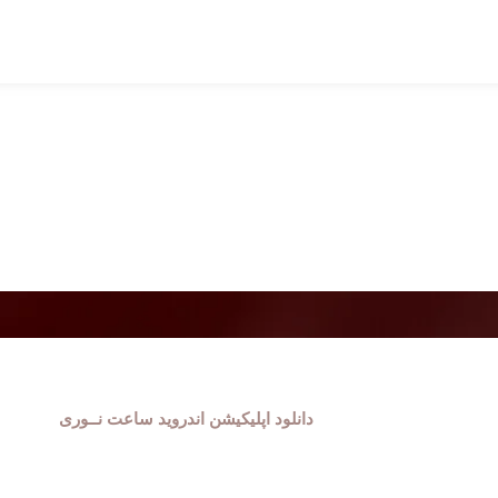
دانلود اپلیکیشن اندروید ساعت نــوری
فروشگاه ساعت نوری دارای اپلیکیشن اندروید
طهری
اختصاصی میباشد ، دموی این اپلیکیشن را میتوان