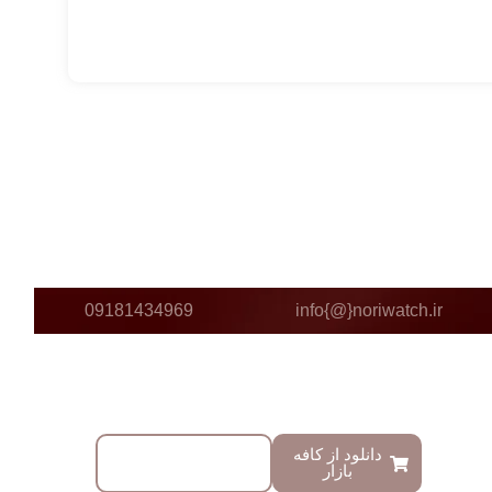
09181434969
info{@}noriwatch.ir
دانلود از کافه
دانلود با لینک
بازار
مستقیم
ید