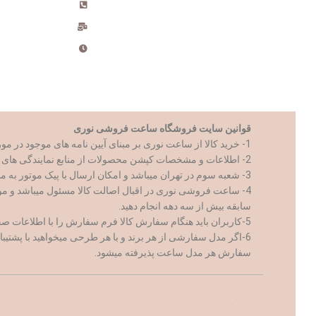
09181434969 , 021-555259
- همکاری در فروش
- وبلاگ
nfo@noriwatch.ir
- دریافت نمایندگی
- قوانین
ساعت کاری دفتر : 9 الی 18
قوانین سایت فروشگاه ساعت فروشی نوری
1- خرید کالا از ساعت نوری بر مبنای آیین نامه های موجود در مورد تجارت الکترونیک و با رعایت کامل تمام قوانین جمهوری اسلامی ایران صورت میپذیرد.
2- اطلاعات و مشخصات کپشن محصولات از منابع نمایندگی های کالا ارائه میشود.
3- شعبه سوم در تهران میباشد و امکان ارسال با پیک موتور به مناطق ۲۱ گانه تهران فراهم است
4- ساعت فروشی نوری در اقبال اصالت کالا مسئول میباشد و م
سابقه بیش از سه دهه انجام دهید.
5-کاربران باید هنگام سفارش کالا فرم سفارش را با اطلاعات صحیح و کامل پر نمایند
6-اگر مدل سفارشی از هر برند و با هر طرحی میخواهید با پشتیبانی ساعت نوری ارتباط برقرار کنید
سفارش هر مدل ساعت پذیرفته میشود.