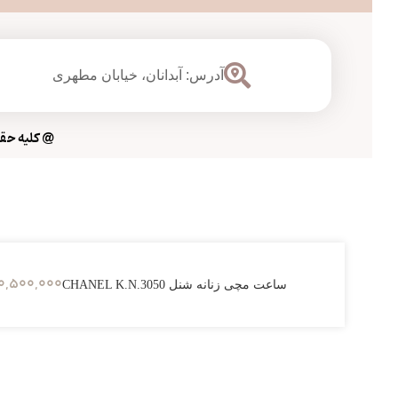
آدرس: آبدانان،
خیابان مطهری
@ کلیه حقوق
0,500,000
ساعت مچی زنانه شنل CHANEL K.N.3050