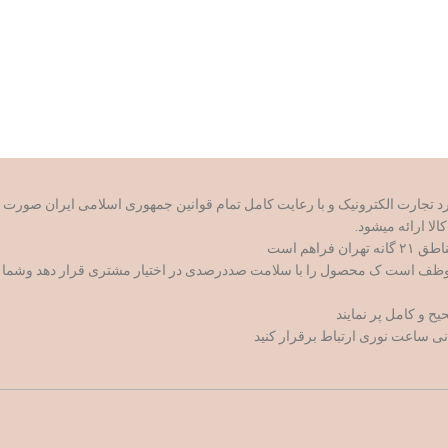
ازینجا دانلود و به زودی در کافه بازار دانلود نمایی
i
از طریق مسیر های روبرو با ما همراه باشید
وظف است ک محصول را با سلامت صددرصدی در اختیار مشتری قرار دهد وشما با اط