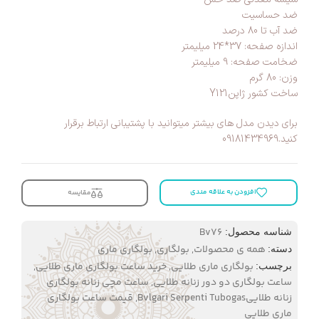
ضد حساسیت
ضد آب تا 80 درصد
اندازه صفحه: 37*24 میلیمتر
ضخامت صفحه: 9 میلیمتر
وزن: 80 گرم
ساخت کشور ژاپنY121
برای دیدن مدل های بیشتر میتوانید با پشتیبانی ارتباط برقرار
کنید.09181434969
افزودن به علاقه مندی
مقایسه
Bv76
شناسه محصول:
همه ی محصولات
,
بولگاری
,
بولگاری ماری
دسته:
بولگاری ماری طلایی
,
خرید ساعت بولگاری ماری طلایی
,
برچسب:
ساعت بولگاری دو دور زنانه طلایی
,
ساعت مچی زنانه بولگاری
زنانه طلاییBvlgari Serpenti Tubogas
,
قیمت ساعت بولگاری
ماری طلایی