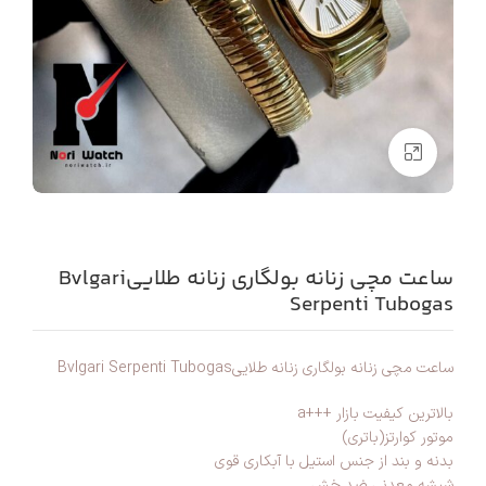
بزرگنمایی تصویر
ساعت مچی زنانه بولگاری زنانه طلاییBvlgari
Serpenti Tubogas
ساعت مچی زنانه بولگاری زنانه طلاییBvlgari Serpenti Tubogas
بالاترین کیفیت بازار +++a
موتور کوارتز(باتری)
بدنه و بند از جنس استیل با آبکاری قوی
شیشه معدنی ضد خش