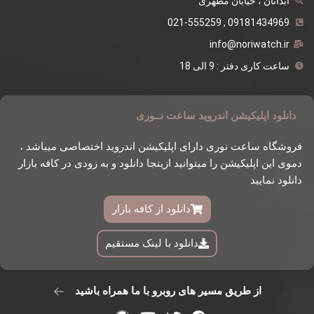
آبدانان ، خیابان مطهری
09181434969 , 021-555259
info@noriwatch.ir
ساعت کاری دفتر : 9 الی 18
دانلود اپلیکیشن اندروید ساعت نــوری
فروشگاه ساعت نوری دارای اپلیکیشن اندروید اختصاصی میباشد ،
دموی این اپلیکیشن را میتوانید ازینجا دانلود و به زودی در کافه بازار
دانلود نمایید
دانلود از کافه بازار
دانلود با لینک مستقیم
از طریق مسیر های روبرو با ما همراه باشید