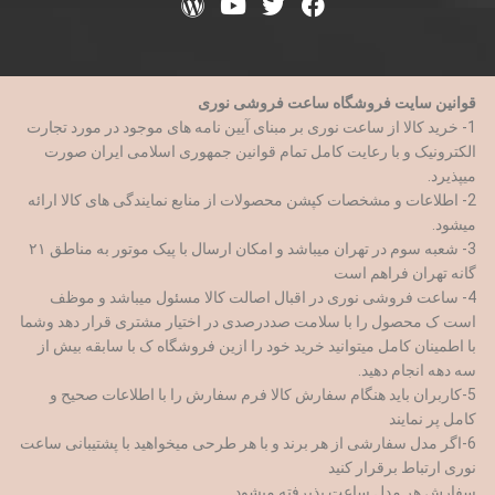
قوانین سایت فروشگاه ساعت فروشی نوری
1- خرید کالا از ساعت نوری بر مبنای آیین نامه های موجود در مورد تجارت
الکترونیک و با رعایت کامل تمام قوانین جمهوری اسلامی ایران صورت
میپذیرد.
2- اطلاعات و مشخصات کپشن محصولات از منابع نمایندگی های کالا ارائه
میشود.
3- شعبه سوم در تهران میباشد و امکان ارسال با پیک موتور به مناطق ۲۱
گانه تهران فراهم است
4- ساعت فروشی نوری در اقبال اصالت کالا مسئول میباشد و موظف
است ک محصول را با سلامت صددرصدی در اختیار مشتری قرار دهد وشما
با اطمینان کامل میتوانید خرید خود را ازین فروشگاه ک با سابقه بیش از
سه دهه انجام دهید.
5-کاربران باید هنگام سفارش کالا فرم سفارش را با اطلاعات صحیح و
کامل پر نمایند
6-اگر مدل سفارشی از هر برند و با هر طرحی میخواهید با پشتیبانی ساعت
نوری ارتباط برقرار کنید
سفارش هر مدل ساعت پذیرفته میشود.