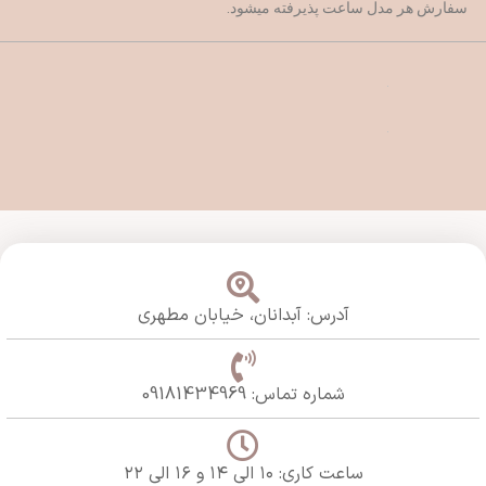
سفارش هر مدل ساعت پذیرفته میشود.
آدرس: آبدانان،
خیابان مطهری
شماره تماس: 09181434969
ساعت کاری: ۱۰ الی ۱۴ و ۱۶ الی ۲۲