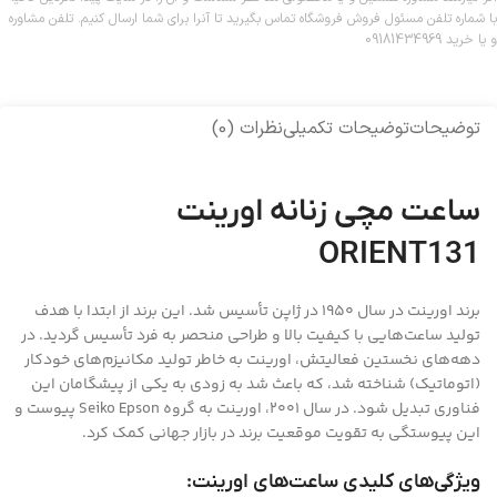
با شماره تلفن مسئول فروش فروشگاه تماس بگیرید تا آنرا برای شما ارسال کنیم. تلفن مشاوره
و یا خرید 09181434969
توضیحات
توضیحات تکمیلی
نظرات (0)
ساعت مچی زنانه اورینت
ORIENT131
برند اورینت در سال 1950 در ژاپن تأسیس شد. این برند از ابتدا با هدف
تولید ساعت‌هایی با کیفیت بالا و طراحی منحصر به فرد تأسیس گردید. در
دهه‌های نخستین فعالیتش، اورینت به خاطر تولید مکانیزم‌های خودکار
(اتوماتیک) شناخته شد، که باعث شد به زودی به یکی از پیشگامان این
فناوری تبدیل شود. در سال 2001، اورینت به گروه Seiko Epson پیوست و
این پیوستگی به تقویت موقعیت برند در بازار جهانی کمک کرد.
ویژگی‌های کلیدی ساعت‌های اورینت: