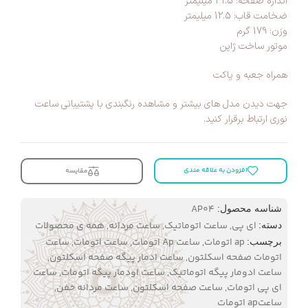
اندازه صفحه: 41.5 میلیمتر
ضخامت قاب: 12.5 میلیمتر
وزن: 179 گرم
موتور ساخت ژاپن
همراه جعبه و پاکت
جهت دیدن مدل های بیشتر و مشاهده رنگبندی با پشتیبانی ساعت
نوری ارتباط برقرار کنید.
افزودن به علاقه مندی
مقایسه
AP04
شناسه محصول:
ای پی
,
ساعت اتوماتیک
,
ساعت مردانه
,
همه ی محصولات
دسته:
ap اتومات
,
ساعت Ap اتومات
,
ساعت اتومات
,
ساعت
برچسب:
اتومات صفحه اسکلتون
,
ساعت ادمار پیگه صفحه اسکلتون
,
ساعت ادومار پیگه اتوماتیک
,
ساعت اودمار پیگه اتومات
,
ساعت
ای پی اتومات
,
ساعت صفحه اسکلتون
,
ساعت مردانه خفن
,
ساعتap اتومات