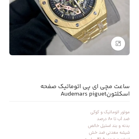
بزرگنمایی تصویر
ساعت مچی ای پی اتوماتیک صفحه
اسکلتونAudemars piguet
موتور اتوماتیک و کوکی
ضد آب تا 80 درصد
بدنه و بند استیل خالص
شیشه معدنی ضد خش