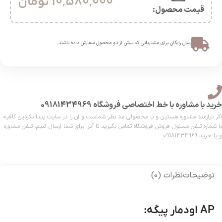
10,580,000
تومان
قیمت محصول:​
ارسال رایگان برای مشتریانی که بیش از دو محصول سفارش داده باشند.​
خرید با مشاوره با خط اختصاصی فروشگاه 09181434969
اگر نیازمند مشاوره هستین و یا محصولی مد نظر شماست و آن را در سایت پیدا نکردین کافیه
با شماره تلفن مسئول فروش فروشگاه تماس بگیرید تا آنرا برای شما ارسال کنیم. تلفن مشاوره
و یا خرید 09181434969
توضیحات
نظرات (0)
AP اودمار پیگه: