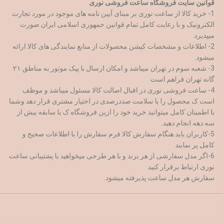
قوانین سایت فروشگاه ساعت فروشی نوری
1- خرید کالا از ساعت نوری بر مبنای آیین نامه های موجود در مورد تجارت
الکترونیک و با رعایت کامل تمام قوانین جمهوری اسلامی ایران صورت
میپذیرد.
2- اطلاعات و مشخصات کپشن محصولات از منابع نمایندگی های کالا ارائه
میشود.
3- شعبه سوم در تهران میباشد و امکان ارسال با پیک موتور به مناطق ۲۱
گانه تهران فراهم است
4- ساعت فروشی نوری در اقبال اصالت کالا مسئول میباشد و موظف
است ک محصول را با سلامت صددرصدی در اختیار مشتری قرار دهد وشما
با اطمینان کامل میتوانید خرید خود را ازین فروشگاه ک با سابقه بیش از
سه دهه انجام دهید.
5-کاربران باید هنگام سفارش کالا فرم سفارش را با اطلاعات صحیح و
کامل پر نمایند
6-اگر مدل سفارشی از هر برند و با هر طرحی میخواهید با پشتیبانی ساعت
نوری ارتباط برقرار کنید
سفارش هر مدل ساعت پذیرفته میشود.