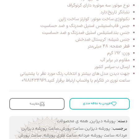
نوع موتور: سه موتوره دارای کرنوگراف
نشانگر تاریخ:دارد
نکنولوژی ساخت موتور: کوارتز ساخت ژاپن
جنس قاب:استینلس استیل ضدزنگ و ضد حساسیت
جنس بند:استینلس استیل ضدزنگ و ضد حساسیت
جنس شیشه: کریستال ضدخش
قطر صفحه: 48 میلی‌متر
وزن: 192 گرم
مقاوم در برابر آب
ارسال ب سراسر کشور
جهت دیدن مدل های بیشتر و انتخاب رنگ مورد نظر با پشتیبانی
ساعت نوری در تلگرام یا واتساپ ارتباط برقرار کنید.09181434969
افزودن به علاقه مندی
مقایسه
پورشه دیزاین
,
همه ی محصولات
دسته:
پورشه دیزاین،ساعت پورش،ساعت پورشه دیزاین
برچسب:
مردانه،ساعت پورشه مردانه،ساعت فلزی پورشه
,
ساعت پورش