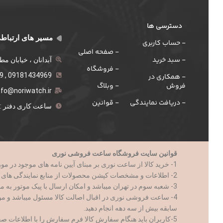
دسترسی ها
مسیر های ارتباط
- حساب کاربری
- صفحه اصلی
- سبد خرید
آبدانان ، خیابان م
- فروشگاه
09181434969 , 021-555259
- همکاری در
فروش
- وبلاگ
nfo@noriwatch.ir
- دریافت نمایندگی
- قوانین
ساعت کاری دفتر : 9 الی 18
قوانین سایت فروشگاه ساعت فروشی نوری
1- خرید کالا از ساعت نوری بر مبنای آیین نامه های موجود در مورد تجارت الکترونیک و با رعایت کامل تمام قوانین جمهوری اسلامی ایران صورت میپذیرد.
2- اطلاعات و مشخصات کپشن محصولات از منابع نمایندگی های کالا ارائه میشود.
3- شعبه سوم در تهران میباشد و امکان ارسال با پیک موتور به مناطق ۲۱ گانه تهران فراهم است
4- ساعت فروشی نوری در اقبال اصالت کالا مسئول میباشد و م
سابقه بیش از سه دهه انجام دهید.
5-کاربران باید هنگام سفارش کالا فرم سفارش را با اطلاعات صحیح و کامل پر نمایند