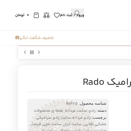
ورود / ثبت نام
0
تومان
تخفیف شگفت انگیز
ک Rado
Ra675
شناسه محصول:
رادو
,
ساعت مردانه
,
همه ی محصولات
دسته:
رادو مردانه،ساعت رادو سرامیکی
برچسب:
مشکی طلایی
,
ساعت ارزان،ساعت مچی قیمت
مناسب
,
ساعت رادو سرامیکی،ساعت راد