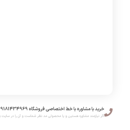
خرید با مشاوره با خط اختصاصی فروشگاه 09181434969
اگر نیازمند مشاوره هستین و یا محصولی مد نظر شماست و آن را در سایت پیدا نکر