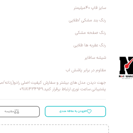
سایز قاپ ۴۰میلیمتر
رنگ بند مشکی /طلایی
رنگ صفحه مشکی
رنگ عقربه ها طلایی
شیشه سافایر
مقاوم در برابر پاشش اب
جهت دیدن مدل های بیشتر و سفارش کیفیت اصلی رادو(زنانه/مردا
پشتیبانی ساعت نوری ارتباط برقرار کنید.09181434969
افزودن به علاقه مندی
مقایسه