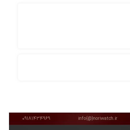
09181434969
info{@}noriwatch.ir