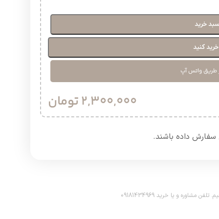
سبد خرید
رید کنید
 طریق واتس آپ
2,300,000
تومان
سفارش داده باشند.​
اوره و یا خرید 09181434969