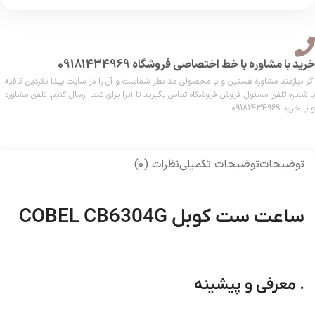
خرید با مشاوره با خط اختصاصی فروشگاه 09181434969
اگر نیازمند مشاوره هستین و یا محصولی مد نظر شماست و آن را در سایت پیدا نکردین کافیه
با شماره تلفن مسئول فروش فروشگاه تماس بگیرید تا آنرا برای شما ارسال کنیم. تلفن مشاوره
و یا خرید 09181434969
توضیحات
توضیحات تکمیلی
نظرات (0)
ساعت ست کوبل COBEL CB6304G
. معرفی و پیشینه