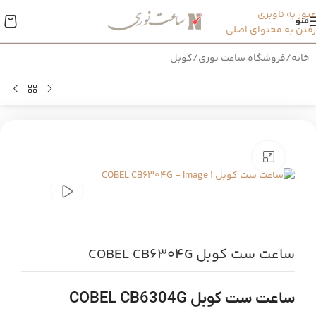
عبور به ناوبری
منو
رفتن به محتوای اصلی
خانه
/
فروشگاه ساعت نوری
/
کوبل
بزرگنمایی تصویر
ساعت ست کوبل COBEL CB6304G
ساعت ست کوبل COBEL CB6304G