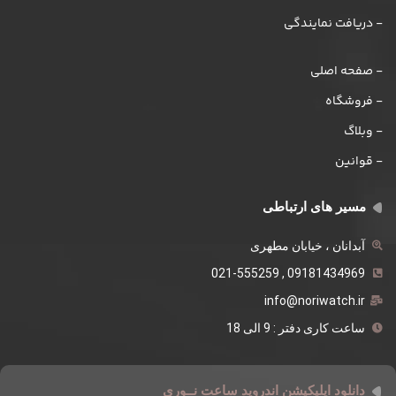
- دریافت نمایندگی
- صفحه اصلی
- فروشگاه
- وبلاگ
- قوانین
مسیر های ارتباطی
آبدانان ، خیابان مطهری
09181434969 , 021-555259
info@noriwatch.ir
ساعت کاری دفتر : 9 الی 18
دانلود اپلیکیشن اندروید ساعت نــوری