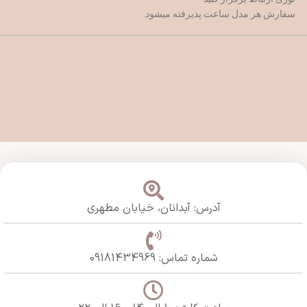
سفارش هر مدل ساعت پذیرفته میشود.
آدرس: آبدانان،
خیابان مطهری
شماره تماس: 09181434969