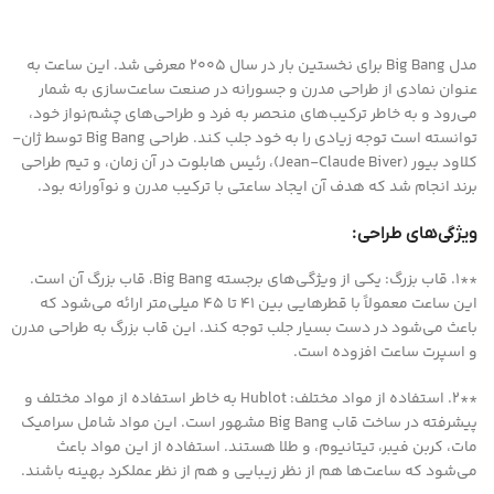
مدل Big Bang برای نخستین بار در سال 2005 معرفی شد. این ساعت به
عنوان نمادی از طراحی مدرن و جسورانه در صنعت ساعت‌سازی به شمار
می‌رود و به خاطر ترکیب‌های منحصر به فرد و طراحی‌های چشم‌نواز خود،
توانسته است توجه زیادی را به خود جلب کند. طراحی Big Bang توسط ژان-
کلاود بیور (Jean-Claude Biver)، رئیس هابلوت در آن زمان، و تیم طراحی
برند انجام شد که هدف آن ایجاد ساعتی با ترکیب مدرن و نوآورانه بود.
ویژگی‌های طراحی:
**1. قاب بزرگ: یکی از ویژگی‌های برجسته Big Bang، قاب بزرگ آن است.
این ساعت معمولاً با قطرهایی بین 41 تا 45 میلی‌متر ارائه می‌شود که
باعث می‌شود در دست بسیار جلب توجه کند. این قاب بزرگ به طراحی مدرن
و اسپرت ساعت افزوده است.
**2. استفاده از مواد مختلف: Hublot به خاطر استفاده از مواد مختلف و
پیشرفته در ساخت قاب Big Bang مشهور است. این مواد شامل سرامیک
مات، کربن فیبر، تیتانیوم، و طلا هستند. استفاده از این مواد باعث
می‌شود که ساعت‌ها هم از نظر زیبایی و هم از نظر عملکرد بهینه باشند.