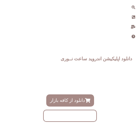
آبدانان ، خیابان مطهری
09181434969 , 021-555259
info@noriwatch.ir
ساعت کاری دفتر : 9 الی 18
دانلود اپلیکیشن اندروید ساعت نــوری
فروشگاه ساعت نوری دارای اپلیکیشن اندروید اختصاصی میباشد ،
دموی این اپلیکیشن را میتوانید ازینجا دانلود و به زودی در کافه بازار
دانلود نمایید
دانلود از کافه بازار
دانلود با لینک مستقیم
از طریق مسیر های روبرو با ما همراه باشید