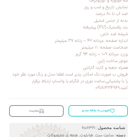
سه موتوره و کورنوگراف
نمایش تاریخ و شب و روز
ضد آب تا ۸۰ درصد
بدنه از جنس استیل
بند پلاستیک (PU) پیشرفته
شیشه ضد خش
اندازه صفحه: مردانه ۴۲ – زنانه ۳۷ میلیمتر
ضخامت صفحه: ۱۱ میلیمتر
وزن: مردانه ۱۰۹ – زنانه ۹۴ گرم
موتور ساخت ژاپن
همراه جعبه و کارت گارانتی
فروش ب صورت تک امکان پذیر است لطفا مدل و رنگ مورد نظر خود
را با پشتیبانی ساعت نوری در تلگرام یا واتساپ ارتباط برقرار
کنید.09181434969
افزودن به علاقه مندی
مقایسه
hu6321
شناسه محصول:
ساعت ست
,
هابلوت
,
همه ی محصولات
دسته: