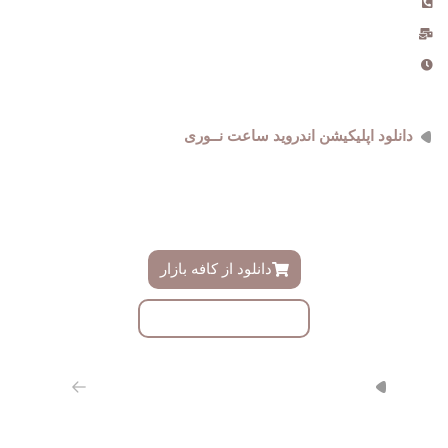
09181434969 , 021-555259
info@noriwatch.ir
ساعت کاری دفتر : 9 الی 18
دانلود اپلیکیشن اندروید ساعت نــوری
فروشگاه ساعت نوری دارای اپلیکیشن اندروید اختصاصی میباشد ،
دموی این اپلیکیشن را میتوانید ازینجا دانلود و به زودی در کافه بازار
دانلود نمایید
دانلود از کافه بازار
دانلود با لینک مستقیم
از طریق مسیر های روبرو با ما همراه باشید