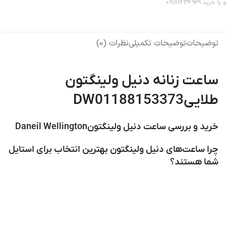
و یا خرید 09181434969
توضیحات
توضیحات تکمیلی
نظرات (0)
ساعت زنانه دنیل ولینگتون
طلاییDW01188153373
خرید و بررسی ساعت دنیل ولینگتونDaneil Wellington
چرا ساعت‌های دنیل ولینگتون بهترین انتخاب برای استایل
شما هستند؟