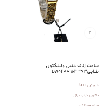
بزرگنمایی تصویر
ساعت زنانه دنیل ولینگتون
طلاییDW01188153373
های کپی +++A
بالاترین کیفیت بازار
موتور میوتا ژاپن