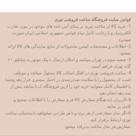
قوانین سایت فروشگاه ساعت فروشی نوری
1- خرید کالا از ساعت نوری بر مبنای آیین نامه های موجود در مورد تجارت
الکترونیک و با رعایت کامل تمام قوانین جمهوری اسلامی ایران صورت
میپذیرد.
2- اطلاعات و مشخصات کپشن محصولات از منابع نمایندگی های کالا ارائه
میشود.
3- شعبه سوم در تهران میباشد و امکان ارسال با پیک موتور به مناطق ۲۱
گانه تهران فراهم است
4- ساعت فروشی نوری در اقبال اصالت کالا مسئول میباشد و موظف
است ک محصول را با سلامت صددرصدی در اختیار مشتری قرار دهد وشما
با اطمینان کامل میتوانید خرید خود را ازین فروشگاه ک با سابقه بیش از
سه دهه انجام دهید.
5-کاربران باید هنگام سفارش کالا فرم سفارش را با اطلاعات صحیح و
کامل پر نمایند
6-اگر مدل سفارشی از هر برند و با هر طرحی میخواهید با پشتیبانی ساعت
نوری ارتباط برقرار کنید
سفارش هر مدل ساعت پذیرفته میشود.