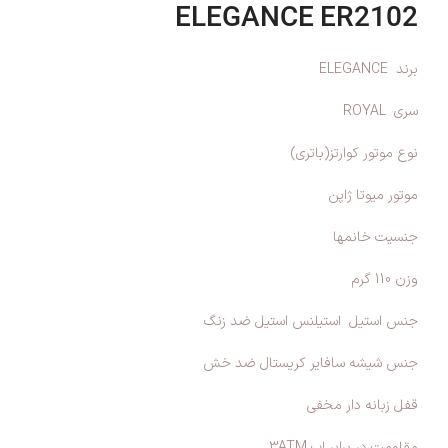
ELEGANCE ER2102
برند ELEGANCE
سری ROYAL
نوع موتور کوارتز(باتری)
موتور میوتا ژاپن
جنسیت خانمها
وزن 110 گرم
جنس استیل استیلنس استیل ضد زنگ
جنس شیشه سافایر کریستال ضد خش
قفل زبانه دار مخفی
مقاومت در برابر اب 3ATM