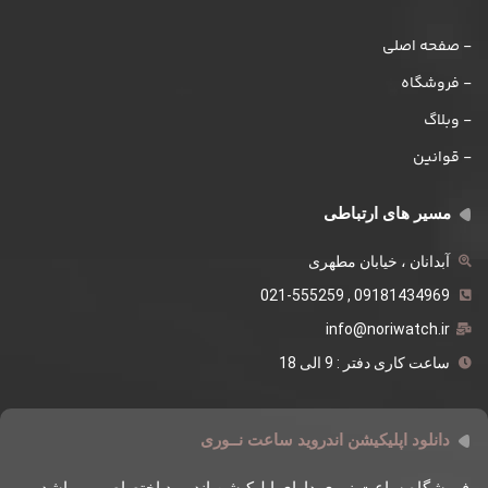
- صفحه اصلی
- فروشگاه
- وبلاگ
- قوانین
مسیر های ارتباطی
آبدانان ، خیابان مطهری
09181434969 , 021-555259
info@noriwatch.ir
ساعت کاری دفتر : 9 الی 18
دانلود اپلیکیشن اندروید ساعت نــوری
فروشگاه ساعت نوری دارای اپلیکیشن اندروید اختصاصی میباشد ،