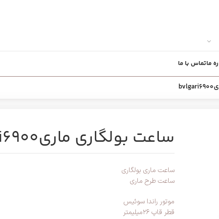
ره ما
تماس با ما
bv
ساعت بولگاری ماریbvlgari6900
ساعت ماری بولگاری
ساعت طرح ماری
موتور راندا سوئیس
قطر قاپ ۲۶میلیمتر