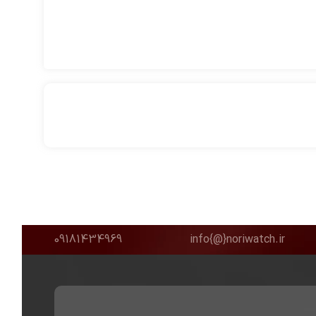
09181434969
info{@}noriwatch.ir