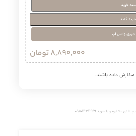
سبد خرید
رید کنید
 طریق واتس آپ
8,890,000
تومان
سفارش داده باشند.​
اوره و یا خرید 09181434969