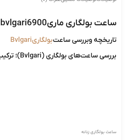
ساعت بولگاری ماریbvlgari6900
تاریخچه وبررسی ساعت
بولگاریBvlgari
بررسی ساعت‌های بولگاری (Bvlgari)؛ ترکیب هنر، مهندسی و لوکس‌گرایی
ساعت بولگاری زنانه