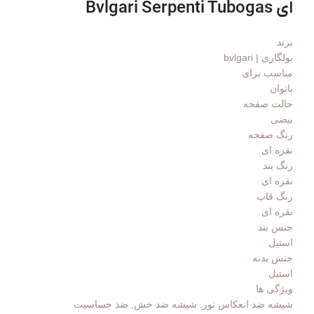
ای Bvlgari Serpenti Tubogas
برند
بولگاری | bvlgari
مناسب برای
بانوان
حالت صفحه
بیضی
رنگ صفحه
نقره ای
رنگ بند
نقره ای
رنگ قاب
نقره ای
جنس بند
استیل
جنس بدنه
استیل
ویژگی ها
شیشه ضد انعکاس نور, شیشه ضد خش, ضد حساسیت