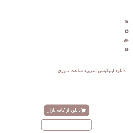
مسیر های ارتباطی
آبدانان ، خیابان مطهری
09181434969 , 021-555259
info@noriwatch.ir
ساعت کاری دفتر : 9 الی 18
دانلود اپلیکیشن اندروید ساعت نــوری
فروشگاه ساعت نوری دارای اپلیکیشن اندروید اختصاصی میباشد ،
دموی این اپلیکیشن را میتوانید ازینجا دانلود و به زودی در کافه بازار
دانلود نمایید
دانلود از کافه بازار
دانلود با لینک مستقیم