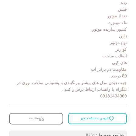
رده
فشن
تعداد موتور
تک موتوره
کشور سازنده موتور
ژاپن
نوع موتور
کوارتز
اصالت ساخت
های کپی
مقاومت در برابر آب
80 درصد
جهت دیدن مدل های بیشتر ورنگبندی با پشتیبانی ساعت نوری در
تلگرام یا واتساپ ارتباط برقرار کنید .
09181434969
افزودن به علاقه مندی
مقایسه
شناسه محصول:
R234