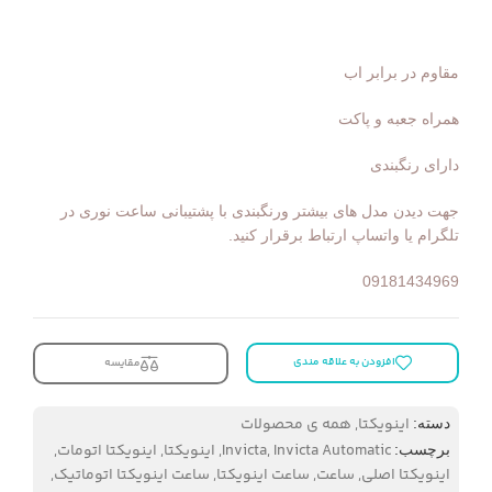
مقاوم در برابر اب
همراه جعبه و پاکت
دارای رنگبندی
جهت دیدن مدل های بیشتر ورنگبندی با پشتیبانی ساعت نوری در
تلگرام یا واتساپ ارتباط برقرار کنید.
09181434969
افزودن به علاقه مندی
مقایسه
اینویکتا
,
همه ی محصولات
دسته:
Invicta Automatic
,
Invicta
,
اینویکتا
,
اینویکتا اتومات
,
برچسب:
اینویکتا اصلی
,
ساعت
,
ساعت اینویکتا
,
ساعت اینویکتا اتوماتیک
,