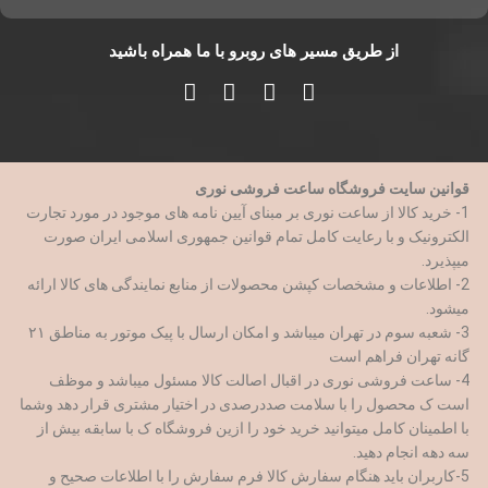
از طریق مسیر های روبرو با ما همراه باشید
قوانین سایت فروشگاه ساعت فروشی نوری
1- خرید کالا از ساعت نوری بر مبنای آیین نامه های موجود در مورد تجارت
الکترونیک و با رعایت کامل تمام قوانین جمهوری اسلامی ایران صورت
میپذیرد.
2- اطلاعات و مشخصات کپشن محصولات از منابع نمایندگی های کالا ارائه
میشود.
3- شعبه سوم در تهران میباشد و امکان ارسال با پیک موتور به مناطق ۲۱
گانه تهران فراهم است
4- ساعت فروشی نوری در اقبال اصالت کالا مسئول میباشد و موظف
است ک محصول را با سلامت صددرصدی در اختیار مشتری قرار دهد وشما
با اطمینان کامل میتوانید خرید خود را ازین فروشگاه ک با سابقه بیش از
سه دهه انجام دهید.
5-کاربران باید هنگام سفارش کالا فرم سفارش را با اطلاعات صحیح و