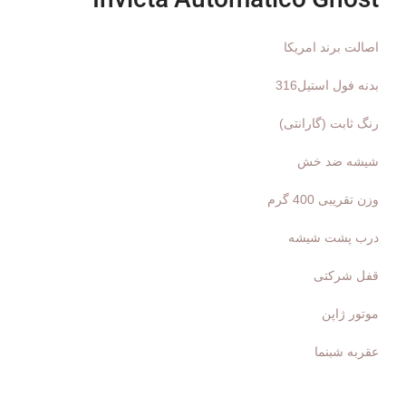
Invicta Automatico Ghost
اصالت برند امریکا
بدنه فول استیل316
رنگ ثابت (گارانتی)
شیشه ضد خش
وزن تقریبی 400 گرم
درب پشت شیشه
قفل شرکتی
موتور ژاپن
عقربه شبنما