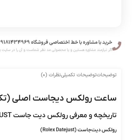
خرید با مشاوره با خط اختصاصی فروشگاه 09181434969
اگر نیازمند مشاوره هستین و یا محصولی مد نظر شماست و آن را در سایت پیدا نکر
توضیحات
توضیحات تکمیلی
نظرات (0)
ساعت رولکس دیجاست اصلی (تک، ست) ejust
تاریخچه و معرفی رولکس دیت جاست ROLEX DATEJUST
رولکس دیت‌جاست (Rolex Datejust)