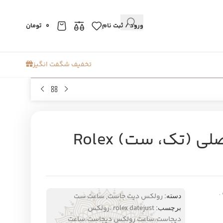
ورود / ثبت نام
0
تومان
تخفیف شگفت انگیز
ساعت رولکس دیجاست اصلی (تک، ست) Rolex
.
رولکس دیت جاست
,
ساعت ست
دسته:
rolex datejust ،رولکس
برچسب:
دیجاست،ساعت رولکس دیجاست،ساعت