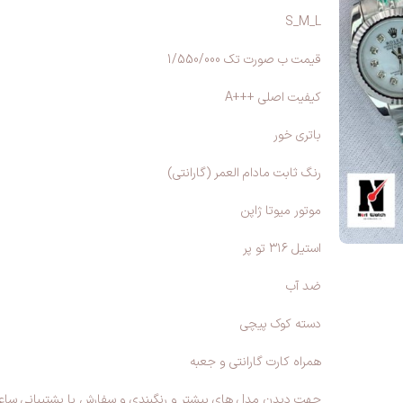
S_M_L
قیمت ب صورت تک 1/550/000
کیفیت اصلی +++A
باتری خور
رنگ ثابت مادام العمر (گارانتی)
موتور میوتا ژاپن
استیل ۳۱۶ تو پر
ضد آب
دسته کوک پیچی
همراه کارت گارانتی و جعبه
جهت دیدن مدل های بیشتر و رنگبندی و سفارش با پشتیبانی ساع