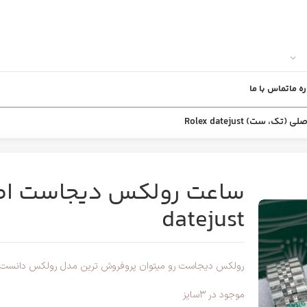
ره ما
تماس با ما
ست) Rolex datejust
datejust
رولکس دیجاست رو میتوان پروفروش ترین مدل رولکس دانست 
موجود در ۳سایز