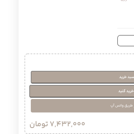
سبد خرید
رید کنید
 طریق واتس آپ
7,432,000
تومان