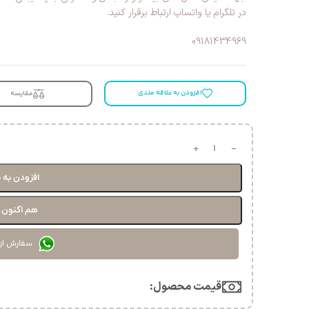
در تلگرام یا واتساپ ارتباط برقرار کنید.
09181434969
افزودن به علاقه مندی
مقایسه
افزودن به 
هم اکنون خ
سفارش از
قیمت محصول:​