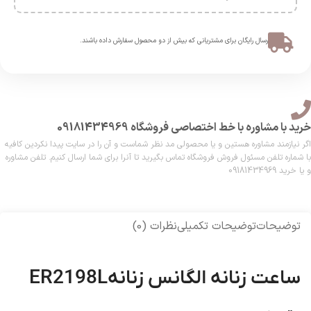
ارسال رایگان برای مشتریانی که بیش از دو محصول سفارش داده باشند.​
خرید با مشاوره با خط اختصاصی فروشگاه 09181434969
اگر نیازمند مشاوره هستین و یا محصولی مد نظر شماست و آن را در سایت پیدا نکردین کافیه
با شماره تلفن مسئول فروش فروشگاه تماس بگیرید تا آنرا برای شما ارسال کنیم. تلفن مشاوره
و یا خرید 09181434969
توضیحات
توضیحات تکمیلی
نظرات (0)
ساعت زنانه الگانس زنانهER2198L