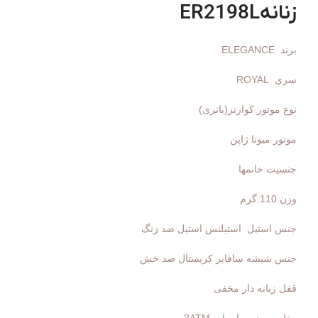
زنانهER2198L
برند ELEGANCE
سری ROYAL
نوع موتور کوارتز(باتری)
موتور میوتا ژاپن
جنسیت خانمها
وزن 110 گرم
جنس استیل استیلنس استیل ضد زنگ
جنس شیشه سافایر کریستال ضد خش
قفل زبانه دار مخفی
مقاومت در برابر اب 3ATM