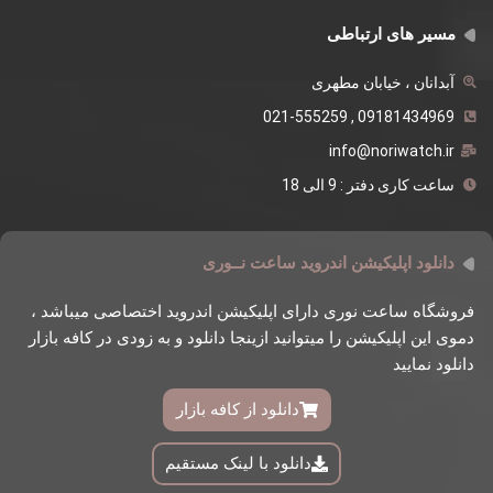
مسیر های ارتباطی
آبدانان ، خیابان مطهری
09181434969 , 021-555259
info@noriwatch.ir
ساعت کاری دفتر : 9 الی 18
دانلود اپلیکیشن اندروید ساعت نــوری
فروشگاه ساعت نوری دارای اپلیکیشن اندروید اختصاصی میباشد ،
دموی این اپلیکیشن را میتوانید ازینجا دانلود و به زودی در کافه بازار
دانلود نمایید
دانلود از کافه بازار
دانلود با لینک مستقیم