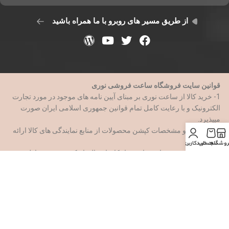
از طریق مسیر های روبرو با ما همراه باشید
قوانین سایت فروشگاه ساعت فروشی نوری
1- خرید کالا از ساعت نوری بر مبنای آیین نامه های موجود در مورد تجارت
الکترونیک و با رعایت کامل تمام قوانین جمهوری اسلامی ایران صورت
میپذیرد.
2- اطلاعات و مشخصات کپشن محصولات از منابع نمایندگی های کالا ارائه
میشود.
روشگاه
سبد خرید
حساب کاربری من
3- شعبه سوم در تهران میباشد و امکان ارسال با پیک موتور به مناطق ۲۱
گانه تهران فراهم است
4- ساعت فروشی نوری در اقبال اصالت کالا مسئول میباشد و موظف
است ک محصول را با سلامت صددرصدی در اختیار مشتری قرار دهد وشما
با اطمینان کامل میتوانید خرید خود را ازین فروشگاه ک با سابقه بیش از
سه دهه انجام دهید.
5-کاربران باید هنگام سفارش کالا فرم سفارش را با اطلاعات صحیح و