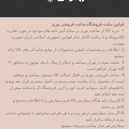
قوانین سایت فروشگاه ساعت فروشی نوری
1- خرید کالا از ساعت نوری بر مبنای آیین نامه های موجود در مورد تجارت
الکترونیک و با رعایت کامل تمام قوانین جمهوری اسلامی ایران صورت
میپذیرد.
2- اطلاعات و مشخصات کپشن محصولات از منابع نمایندگی های کالا ارائه
میشود.
3- شعبه سوم در تهران میباشد و امکان ارسال با پیک موتور به مناطق ۲۱
گانه تهران فراهم است
4- ساعت فروشی نوری در اقبال اصالت کالا مسئول میباشد و موظف
است ک محصول را با سلامت صددرصدی در اختیار مشتری قرار دهد وشما
با اطمینان کامل میتوانید خرید خود را ازین فروشگاه ک با سابقه بیش از
سه دهه انجام دهید.
5-کاربران باید هنگام سفارش کالا فرم سفارش را با اطلاعات صحیح و
کامل پر نمایند
6-اگر مدل سفارشی از هر برند و با هر طرحی میخواهید با پشتیبانی ساعت
نوری ارتباط برقرار کنید
سفارش هر مدل ساعت پذیرفته میشود.