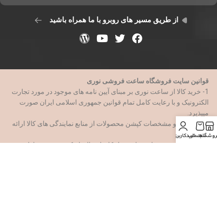
از طریق مسیر های روبرو با ما همراه باشید
قوانین سایت فروشگاه ساعت فروشی نوری
1- خرید کالا از ساعت نوری بر مبنای آیین نامه های موجود در مورد تجارت
الکترونیک و با رعایت کامل تمام قوانین جمهوری اسلامی ایران صورت
میپذیرد.
2- اطلاعات و مشخصات کپشن محصولات از منابع نمایندگی های کالا ارائه
میشود.
روشگاه
سبد خرید
حساب کاربری من
3- شعبه سوم در تهران میباشد و امکان ارسال با پیک موتور به مناطق ۲۱
گانه تهران فراهم است
4- ساعت فروشی نوری در اقبال اصالت کالا مسئول میباشد و موظف
است ک محصول را با سلامت صددرصدی در اختیار مشتری قرار دهد وشما
با اطمینان کامل میتوانید خرید خود را ازین فروشگاه ک با سابقه بیش از
سه دهه انجام دهید.
5-کاربران باید هنگام سفارش کالا فرم سفارش را با اطلاعات صحیح و