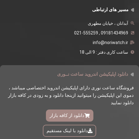
مسیر های ارتباطی
آبدانان ، خیابان مطهری
09181434969 , 021-555259
info@noriwatch.ir
ساعت کاری دفتر : 9 الی 18
دانلود اپلیکیشن اندروید ساعت نــوری
فروشگاه ساعت نوری دارای اپلیکیشن اندروید اختصاصی میباشد ،
دموی این اپلیکیشن را میتوانید ازینجا دانلود و به زودی در کافه بازار
دانلود نمایید
دانلود از کافه بازار
دانلود با لینک مستقیم