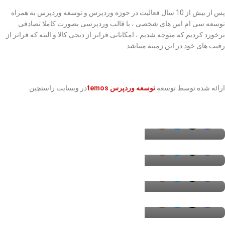
پس از بیش از 10 سال فعالیت در حوزه وردپرس و توسعه وردپرس به همراه
توسعه سی ام اس های شخصی ، با قالب وردپرسی بصورت کاملا تصادفی
برخورد کردیم که متوجه شدیم ، امکاناتی فراتر از دیجی کالا و البته که فراتر از
رقیب های خود در این زمینه میباشد
احمد احمدی
ارائه شده توسط توسعه
توسعه وردپرس temos
در وبسایت راستچین
مدیر عامل /سئوکار
فاطمه ایزدی
مدیر عامل /سئوکار
محمد سپیانی
مدیر عامل /سئوکار
علی احمدی
مدیر عامل /سئوکار