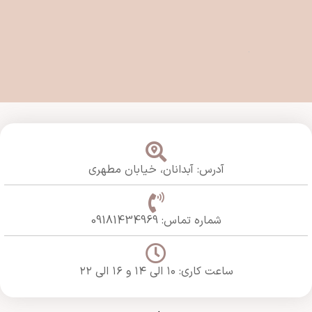
آدرس: آبدانان،
خیابان مطهری
شماره تماس: 09181434969
ساعت کاری: ۱۰ الی ۱۴ و ۱۶ الی ۲۲