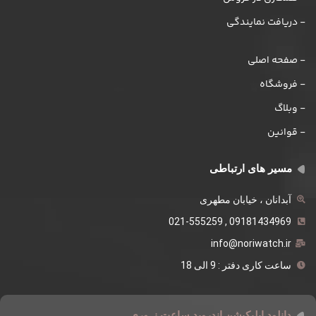
- دریافت نمایندگی
- صفحه اصلی
- فروشگاه
- وبلاگ
- قوانین
مسیر های ارتباطی
آبدانان ، خیابان مطهری
09181434969 , 021-555259
info@noriwatch.ir
ساعت کاری دفتر : 9 الی 18
دانلود اپلیکیشن اندروید ساعت نــوری