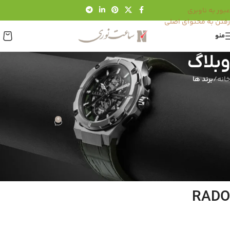
عبور به ناوبری
رفتن به محتوای اصلی
منو
وبلاگ
خانه
/
برند ها
برند ها
,
مقاله ها
تاریخچه و بررسی ساعت رادوRADO
0
مدیریت ساعت نوری
در مرداد 25, 1403
تاریخچه و بررسی ساعت رادوRADO
RADO