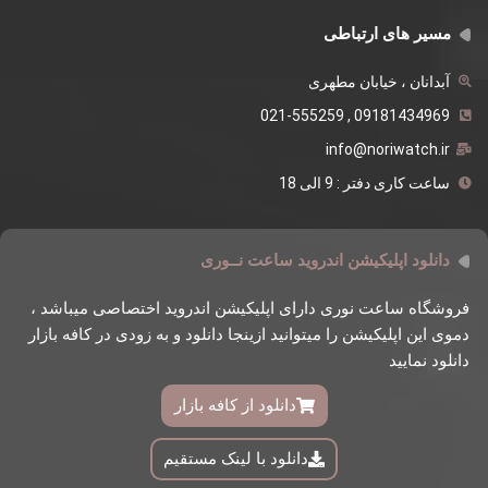
مسیر های ارتباطی
آبدانان ، خیابان مطهری
09181434969 , 021-555259
info@noriwatch.ir
ساعت کاری دفتر : 9 الی 18
دانلود اپلیکیشن اندروید ساعت نــوری
فروشگاه ساعت نوری دارای اپلیکیشن اندروید اختصاصی میباشد ،
دموی این اپلیکیشن را میتوانید ازینجا دانلود و به زودی در کافه بازار
دانلود نمایید
دانلود از کافه بازار
دانلود با لینک مستقیم