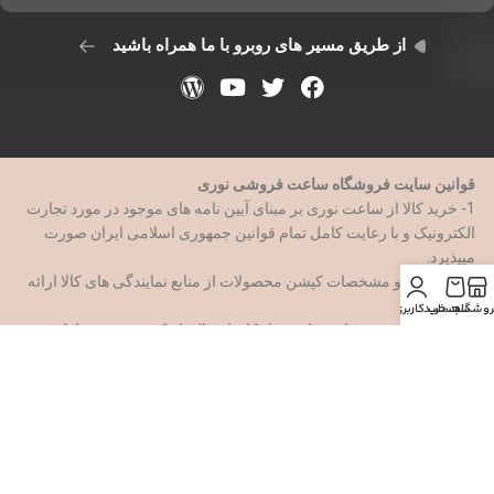
از طریق مسیر های روبرو با ما همراه باشید
قوانین سایت فروشگاه ساعت فروشی نوری
1- خرید کالا از ساعت نوری بر مبنای آیین نامه های موجود در مورد تجارت
الکترونیک و با رعایت کامل تمام قوانین جمهوری اسلامی ایران صورت
میپذیرد.
2- اطلاعات و مشخصات کپشن محصولات از منابع نمایندگی های کالا ارائه
میشود.
روشگاه
سبد خرید
حساب کاربری من
3- شعبه سوم در تهران میباشد و امکان ارسال با پیک موتور به مناطق ۲۱
گانه تهران فراهم است
4- ساعت فروشی نوری در اقبال اصالت کالا مسئول میباشد و موظف
است ک محصول را با سلامت صددرصدی در اختیار مشتری قرار دهد وشما
با اطمینان کامل میتوانید خرید خود را ازین فروشگاه ک با سابقه بیش از
سه دهه انجام دهید.
5-کاربران باید هنگام سفارش کالا فرم سفارش را با اطلاعات صحیح و