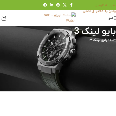
عبور به ناوبری
رفتن به محتوای اصلی
منو
بایو لینک 3
خانه
/
بایو لینک 3